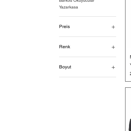
Barkod Okuyucular
Yazarkasa
Preis
0 $
3.850 $
Renk
Boyut
Büyük
Küçük
Orta
Tek Boy