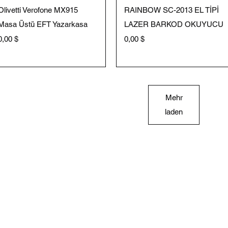
Schnellansicht
Schnellansicht
Olivetti Verofone MX915
RAINBOW SC-2013 EL TİPİ
Masa Üstü EFT Yazarkasa
LAZER BARKOD OKUYUCU
Preis
Preis
0,00 $
0,00 $
Mehr
laden