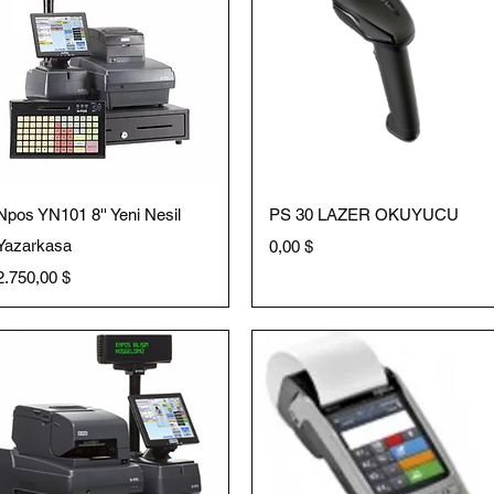
Schnellansicht
Schnellansicht
Npos YN101 8'' Yeni Nesil
PS 30 LAZER OKUYUCU
Yazarkasa
Preis
0,00 $
Preis
2.750,00 $