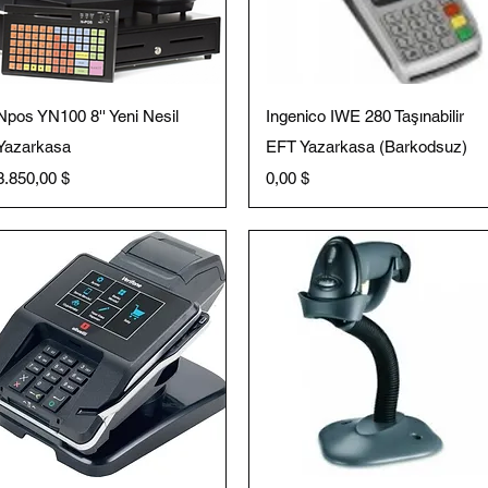
Schnellansicht
Schnellansicht
Npos YN100 8'' Yeni Nesil
Ingenico IWE 280 Taşınabilir
Yazarkasa
EFT Yazarkasa (Barkodsuz)
Preis
Preis
3.850,00 $
0,00 $