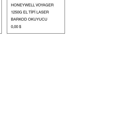
Schnellansicht
HONEYWELL VOYAGER
1250G EL TİPİ LASER
BARKOD OKUYUCU
Preis
0,00 $