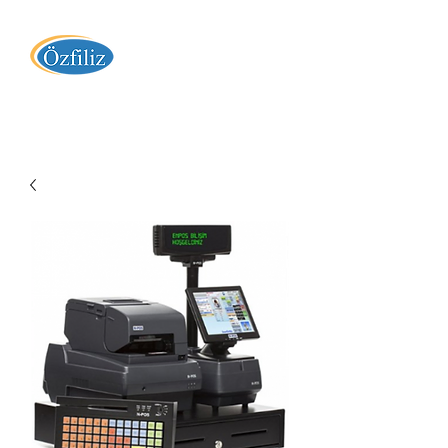
Özfiliz Yazılım