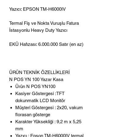
Yazıcı: EPSON TM-H6000IV
Termal Fiş ve Nokta Vuruşlu Fatura
İstasyonlu Heavy Duty Yazıcı
EKÜ Hafızası: 6.000.000 Satır (en az)
ÜRÜN TEKNİK ÖZELLİKLERİ
N POS YN 100 Yazar Kasa
Ürün N POS YN100
Kasiyer Göstergesi :TFT
dokunmatik LCD Monitör
Müşteri Göstergesi : 2x20, vakum
florasan gösterge
Karakter Yüksekliği : 9,2 m x 5,25
mm
Yazıcı : Epson TM-H6000IV termal