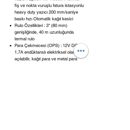
fiş ve nokta vuruşlu fatura istasyonlu
heavy duty yazıcı 200 mm/saniye
baskı hızı Otomatik kağıt kesici
Rulo Özellikleri : 3" (80 mm)
genişliğinde, 40 m uzunluğunda
termal rulo
Para Çekmecesi (OPS) : 12V DC
1.7A endüktanslı elektriksel olarak
açılabilir, kağıt para ve metal para
bölmeli
Bağlanabilir Çevre Birimleri : Barkod
kod ya 2D kod tarayıcı, terazi, banka
POS cihazı, sipariş takip cihazları
(mutfak yazıcısı) bağlanabilme
Mali Hafıza Kapasitesi : 60 yıl (en
fazla)
EKÜ Hafızası : 6.000.000 satır (en
az)
Güç Kaynağı :220 VAC (-%30 +