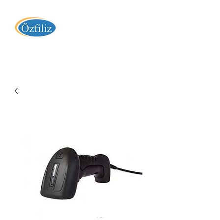
Özfiliz Yazılım