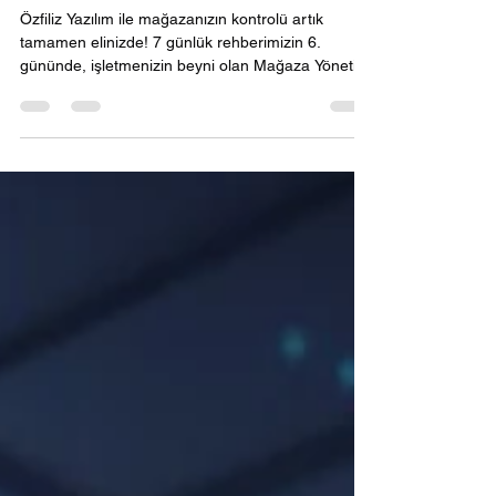
Tam Kontrol
Özfiliz Yazılım ile mağazanızın kontrolü artık
tamamen elinizde! 7 günlük rehberimizin 6.
gününde, işletmenizin beyni olan Mağaza Yönetim
Yazılımı konusunu işliyoruz. Tek ekrandan anlık
stok takibi yapabilir, detaylı satış raporları alabilir
ve müşteri sadakatini artıracak kampanyalar
kurgulayabilirsiniz. Manuel hataları sıfırlayan e-
fatura ve terazi entegrasyonlarıyla zaman kazanın.
Doğru yazılım, sadece satış yapmanızı değil,
verilerle büyümenizi sağlar. Geleceğin mağazasın