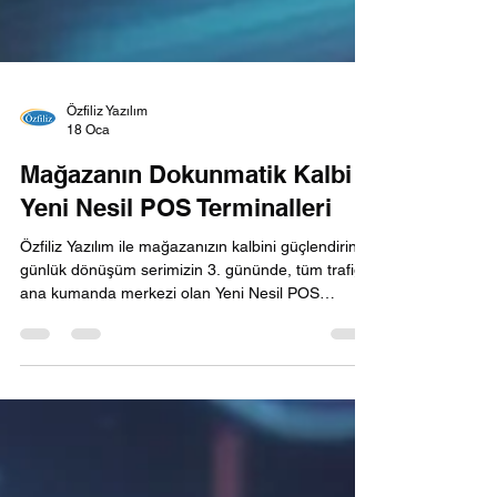
Özfiliz Yazılım
18 Oca
Mağazanın Dokunmatik Kalbi –
Yeni Nesil POS Terminalleri
Özfiliz Yazılım ile mağazanızın kalbini güçlendirin! 7
günlük dönüşüm serimizin 3. gününde, tüm trafiğin
ana kumanda merkezi olan Yeni Nesil POS
Terminallerini inceliyoruz. Endüstriyel sınıf fansız
soğutma sistemleri ve kapasitif dokunmatik
ekranlarla, en yoğun saatlerde bile donmayan,