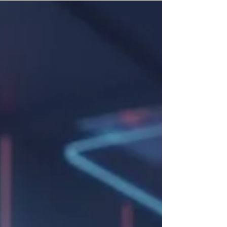
bağlantı, en güçlü donanımı bile işlevsiz kılar.
Profesyonel kablolama, yüksek hızlı Access Point
çözümleri ve güvenli ağ yönetimi ile "sistem gitti"
sorunlarını tarihe gömün. Veri trafiğini optimize
ederek kasanızın ve deponuzun merkezle tam
senkronize çalışmasını sağlayın. Sağl