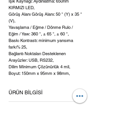
Işık Kaynağı: Aydınlatma: 650nm
KIRMIZI LED,
Görüş Alanı Görüş Alanı: 50 ° (Y) x 35 °
(V),
Yavaşlama / Eğme / Dönme Rulo /
Eğim / Yaw: 360 °, ± 65 °, ± 60 °,
Baskı Kontrastı: minimum yansıma
farkı% 25,
Bağlantı Noktaları Desteklenen
Arayüzler: USB, RS232,
Dilim Minimum Çözünürlük 4 mil,
Boyut: 150mm x 95mm x 98mm,
ÜRÜN BİLGİSİ
Ben ürün bilgisiyim. Ürününüzle ilgili
İADE VE GERİ ÖDEME
beden, malzeme, bakım ve temizlik
talimatları gibi bilgileri eklemek için
KOŞULLARI
harika bir alanım. Aynı zamanda bu