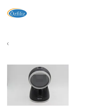
Özfiliz Yazılım