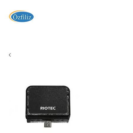
Özfiliz Yazılım