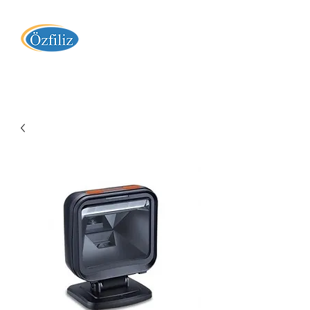
Özfiliz Yazılım