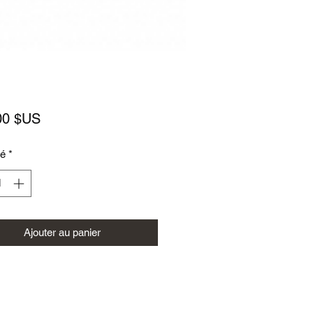
Prix
00 $US
té
*
Ajouter au panier