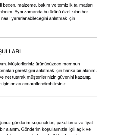
ili beden, malzeme, bakım ve temizlik talimatları
ir alanım. Aynı zamanda bu ürünü özel kılan her
 nasıl yararlanabileceğini anlatmak için
ŞULLARI
yım. Müşterileriniz ürününüzden memnun
aları gerektiğini anlatmak için harika bir alanım.
ve net tutarak müşterilerinizin güvenini kazanıp,
 için onları cesaretlendirebilirsiniz.
unuz gönderim seçenekleri, paketleme ve fiyat
 bir alanım. Gönderim koşullarınızla ilgili açık ve