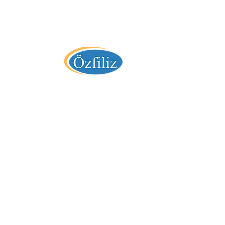
" 36 Yıllık Tecrübe "
Özfiliz Yazılım