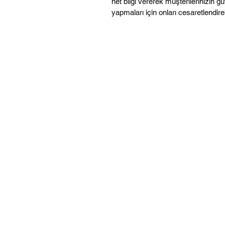
net bilgi vererek müşterilerinizin gü
yapmaları için onları cesaretlendireb
©2021, Özfiliz Yazılım Bilişim Teknolojiler