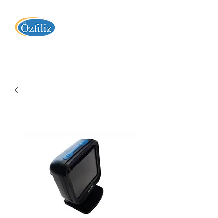
Özfiliz Yazılım