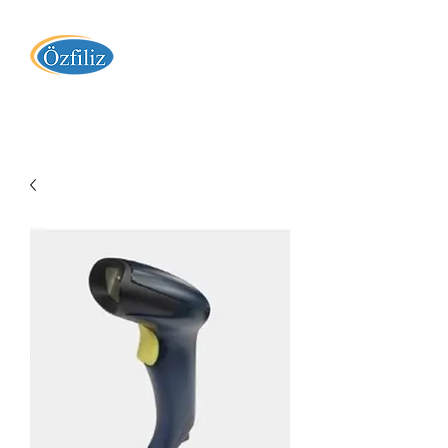
Özfiliz Yazılım