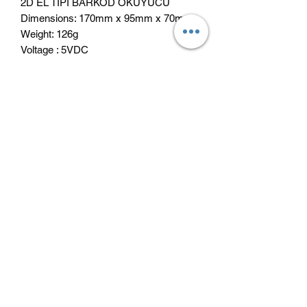
2D EL TİPİ BARKOD OKUYUCU
Dimensions: 170mm x 95mm x 70mm
Weight: 126g
Voltage : 5VDC
Current : 300mA (Opera�ng)
©2021, Özfiliz Yazılım Bilişim Teknolojileri Ltd.
Şti. tarafından kurulmuştur.