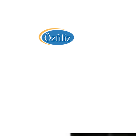
" 36 Yıllık Tecrübe "
Özfiliz Yazılım