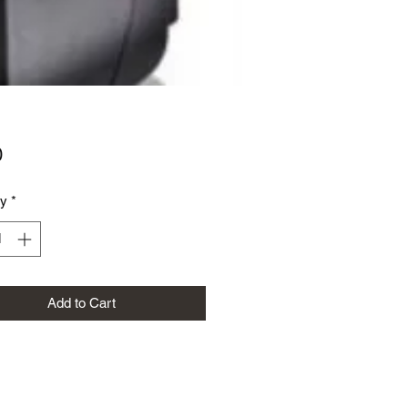
Price
0
ty
*
Add to Cart