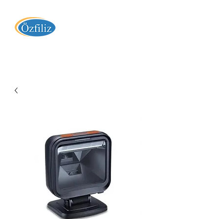
Özfiliz Yazılım