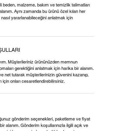
ili beden, malzeme, bakım ve temizlik talimatları
ir alanım. Aynı zamanda bu ürünü özel kılan her
 nasıl yararlanabileceğini anlatmak için
ŞULLARI
yım. Müşterileriniz ürününüzden memnun
aları gerektiğini anlatmak için harika bir alanım.
ve net tutarak müşterilerinizin güvenini kazanıp,
 için onları cesaretlendirebilirsiniz.
unuz gönderim seçenekleri, paketleme ve fiyat
 bir alanım. Gönderim koşullarınızla ilgili açık ve