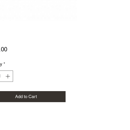
Price
.00
ty
*
Add to Cart