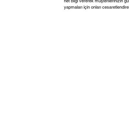
net bilgi vererek müşterilerinizin gü
yapmaları için onları cesaretlendireb
©2021, Özfiliz Yazılım Bilişim Teknolojiler