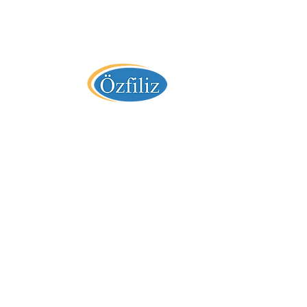
" 36 Yıllık Tecrübe "
Özfiliz Yazılım