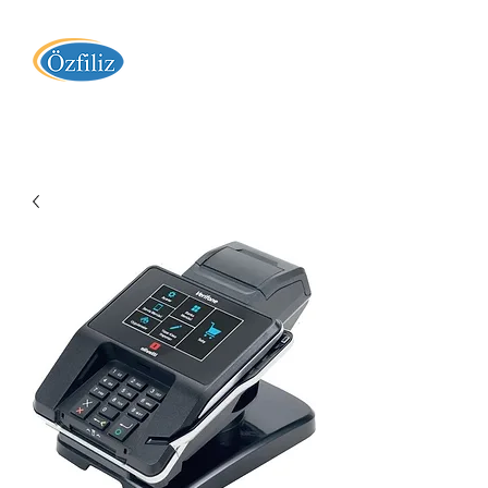
Özfiliz Yazılım