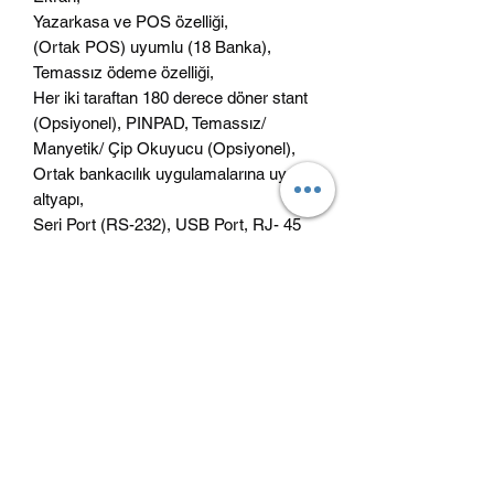
Yazarkasa ve POS özelliği,
(Ortak POS) uyumlu (18 Banka),
Temassız ödeme özelliği,
Her iki taraftan 180 derece döner stant
(Opsiyonel), PINPAD, Temassız/
Manyetik/ Çip Okuyucu (Opsiyonel),
Ortak bankacılık uygulamalarına uygun
altyapı,
Seri Port (RS-232), USB Port, RJ- 45
Bağlantı Özellikleri,
Sektörel yazılım çözümlerine uyumlu
Platform,