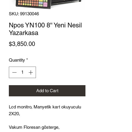
SKU: 99130046
Npos YN100 8'' Yeni Nesil
Yazarkasa
Price
$3,850.00
Quantity
*
Add to Cart
Lcd monitro, Manyetik kart okuyuculu
2X20,
Vakum Floresan gösterge,