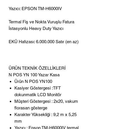
Yazıcı: EPSON TM-H6000IV
Termal Fiş ve Nokta Vuruşlu Fatura
İstasyonlu Heavy Duty Yazıcı
EKÜ Hafızası: 6.000.000 Satır (en az)
ÜRÜN TEKNİK ÖZELLİKLERİ
N POS YN 100 Yazar Kasa
Ürün N POS YN100
Kasiyer Göstergesi :TFT
dokunmatik LCD Monitör
Müşteri Göstergesi : 2x20, vakum
florasan gösterge
Karakter Yüksekliği : 9,2 m x 5,25
mm
Yazıcı : Epson TM-H6000IV termal