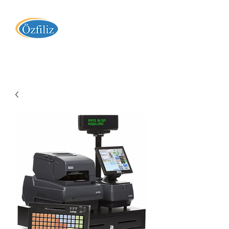
Özfiliz Yazılım