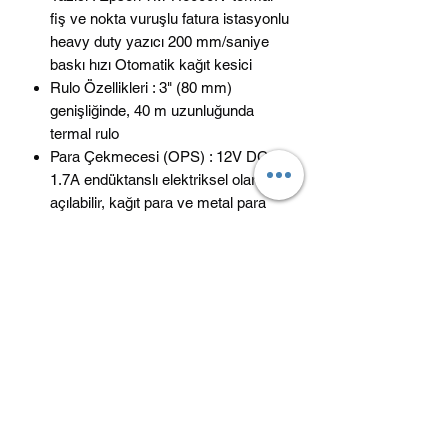
fiş ve nokta vuruşlu fatura istasyonlu
heavy duty yazıcı 200 mm/saniye
baskı hızı Otomatik kağıt kesici
Rulo Özellikleri : 3" (80 mm)
genişliğinde, 40 m uzunluğunda
termal rulo
Para Çekmecesi (OPS) : 12V DC
1.7A endüktanslı elektriksel olarak
açılabilir, kağıt para ve metal para
bölmeli
Bağlanabilir Çevre Birimleri : Barkod
kod ya 2D kod tarayıcı, terazi, banka
POS cihazı, sipariş takip cihazları
(mutfak yazıcısı) bağlanabilme
Mali Hafıza Kapasitesi : 60 yıl (en
fazla)
EKÜ Hafızası : 6.000.000 satır (en
az)
Güç Kaynağı :220 VAC (-%30 +