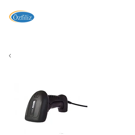
Özfiliz Yazılım