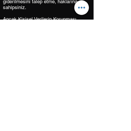
giderilmesini talep etme, haklarına
sahipsiniz.
Ancak Kişisel Verilerin Korunması
Kanunu’nun 28/2. maddesi hükmü
gereği aşağıdaki hallerde zararın
giderilmesini talep etme hakkınız
hariç yukarıda sayılan haklarınızı
kullanamazsınız:
• Kişisel veri işlemenin suç
işlenmesinin önlenmesi veya suç
soruşturması için gerekli olması.
• İlgili kişinin kendisi tarafından
alenileştirilmiş kişisel verilerin
işlenmesi.
• Kişisel veri işlemenin kanunun
verdiği yetkiye dayanılarak görevli ve
yetkili kamu kurum ve kuruluşları ile
kamu kurumu niteliğindeki meslek
kuruluşlarınca, denetleme veya
düzenleme görevlerinin yürütülmesi
ile disiplin soruşturma veya