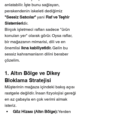
anlatabilir. İşte bunu sağlayan, 
perakendenin iskeleti dediğimiz 
"Sessiz Satıcılar"
 yani 
Raf ve Teşhir 
Sistemleri
dir.
Birçok işletmeci rafları sadece "ürün 
konulan yer" olarak görür. Oysa raflar, 
bir mağazanın mimarisi, dili ve en 
önemlisi 
ikna kabiliyetidir.
 Gelin bu 
sessiz kahramanların dilini beraber 
çözelim.
1. Altın Bölge ve Dikey 
Bloklama Stratejisi
Müşterinin mağaza içindeki bakış açısı 
rastgele değildir. İnsan fizyolojisi gereği 
en az çabayla en çok verimi almak 
isteriz.
Göz Hizası (Altın Bölge):
 Yerden 