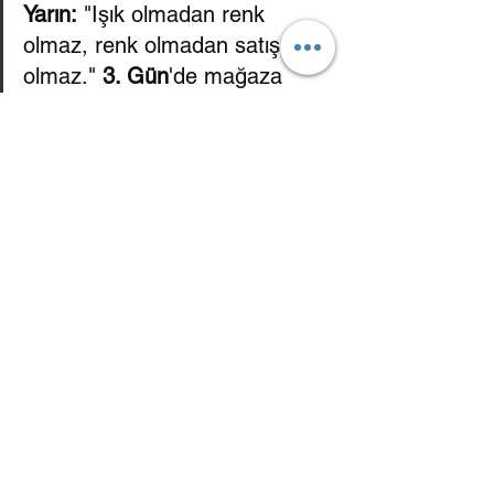
Yarın:
 "Işık olmadan renk 
olmaz, renk olmadan satış 
olmaz." 
3. Gün
'de mağaza 
aydınlatmasının, müşterinin 
psikolojisini ve ürün renklerini 
nasıl etkilediğini en ince 
detayına kadar inceleyeceğiz.
Perakende Günlükleri
Görsel Mağazacılık
Mağaza Dekorasyonu
Satış Artırma
Perakende Çözümleri
Mağaza Düzeni
Mağaza Trafiği
Perakende Psikolojisi
Alışveriş Deneyimi
Kar Marjı Yönetimi
Teşhir Sistemleri
Ada Standlar
Mağaza Mimarisi
Altın Bölge
Raf Mühendisliği
Göz Hizası
Dikey Bloklama
Ahşap Teşhir
Mağaza Ekipmanları
Özfiliz Yazılım.
Sessiz Satıcı
Teşhir Stratejileri
Slatwall Sistemler
Modüler Raflar
Gondol Raflar