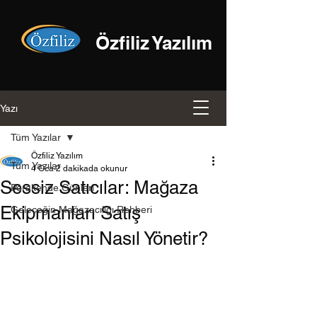
Özfiliz Yazılım
Yazı
Tüm Yazılar
Özfiliz Yazılım
Tüm Yazılar
4 Oca
2 dakikada okunur
Sessiz Satıcılar: Mağaza
Perakende Günleri
Ekipmanları Satış
Geleceğin Mağazacılığı Rehberi
Psikolojisini Nasıl Yönetir?