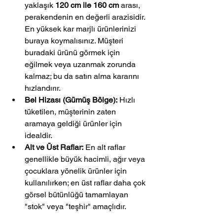
yaklaşık 
120 cm ile 160 cm
 arası, 
perakendenin en değerli arazisidir. 
En yüksek kar marjlı ürünlerinizi 
buraya koymalısınız. Müşteri 
buradaki ürünü görmek için 
eğilmek veya uzanmak zorunda 
kalmaz; bu da satın alma kararını 
hızlandırır.
Bel Hizası (Gümüş Bölge):
 Hızlı 
tüketilen, müşterinin zaten 
aramaya geldiği ürünler için 
idealdir.
Alt ve Üst Raflar:
 En alt raflar 
genellikle büyük hacimli, ağır veya 
çocuklara yönelik ürünler için 
kullanılırken; en üst raflar daha çok 
görsel bütünlüğü tamamlayan 
"stok" veya "teşhir" amaçlıdır.