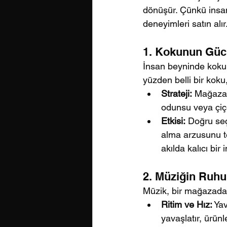
dönüşür. Çünkü insanl
deneyimleri satın alır
1. Kokunun Gücü
İnsan beyninde koku 
yüzden belli bir koku
Strateji:
 Mağazanı
odunsu veya çiçe
Etkisi:
 Doğru seç
alma arzusunu te
akılda kalıcı bir 
2. Müziğin Ruhu
Müzik, bir mağazadak
Ritim ve Hız:
 Ya
yavaşlatır, ürünl