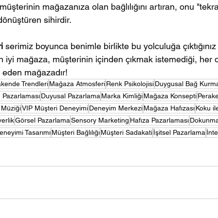
k müşterinin mağazanıza olan bağlılığını artıran, onu "tekr
dönüştüren sihirdir.
i
 serimiz boyunca benimle birlikte bu yolculuğa çıktığınız 
n iyi mağaza, müşterinin içinden çıkmak istemediği, her 
r eden mağazadır!
kende Trendleri
Mağaza Atmosferi
Renk Psikolojisi
Duygusal Bağ Kurm
 Pazarlaması
Duyusal Pazarlama
Marka Kimliği
Mağaza Konsepti
Perake
Müziği
VIP Müşteri Deneyimi
Deneyim Merkezi
Mağaza Hafızası
Koku il
erlik
Görsel Pazarlama
Sensory Marketing
Hafıza Pazarlaması
Dokunma
eneyimi Tasarımı
Müşteri Bağlılığı
Müşteri Sadakati
İşitsel Pazarlama
İnt