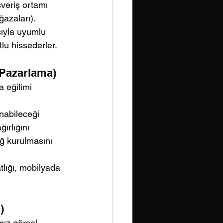
şveriş ortamı 
ğazaları).
sıyla uyumlu 
lu hissederler.
 Pazarlama)
 eğilimi 
nabileceği 
ırlığını 
ğ kurulmasını 
tlığı, mobilyada 
)
mız görsel 