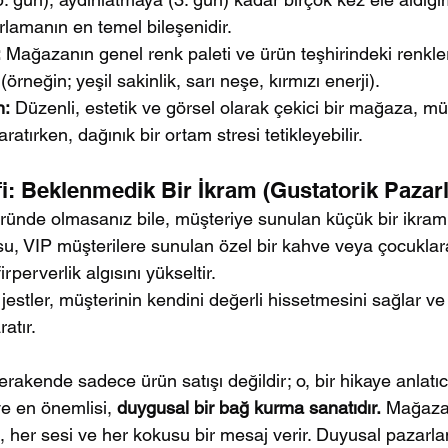
rlamanın en temel bileşenidir.
:
 Mağazanın genel renk paleti ve ürün teşhirindeki renkler
 (örneğin; yeşil sakinlik, sarı neşe, kırmızı enerji).
n:
 Düzenli, estetik ve görsel olarak çekici bir mağaza, mü
ratırken, dağınık bir ortam stresi tetikleyebilir.
fi: Beklenmedik Bir İkram (Gustatorik Pazar
ründe olmasanız bile, müşteriye sunulan küçük bir ikra
 su, VIP müşterilere sunulan özel bir kahve veya çocuklar
rperverlik algısını yükseltir.
jestler, müşterinin kendini değerli hissetmesini sağlar ve p
ratır.
erakende sadece ürün satışı değildir; o, bir hikaye anlatıcıl
ve en önemlisi, 
duygusal bir bağ kurma sanatıdır.
 Mağazan
ı, her sesi ve her kokusu bir mesaj verir. Duyusal pazarl