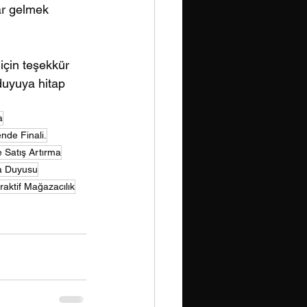
ar gelmek 
için teşekkür 
duyuya hitap 
a
nde Finali.
e Satış Artırma
 Duyusu
eraktif Mağazacılık