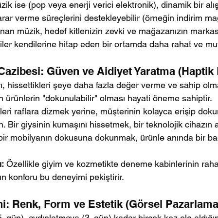
ik ise (pop veya enerji verici elektronik), dinamik bir alı
karar verme süreçlerini destekleyebilir (örneğin indirim ma
ınan müzik, hedef kitlenizin zevki ve mağazanızın marka
riler kendilerine hitap eden bir ortamda daha rahat ve mut
azibesi: Güven ve Aidiyet Yaratma (Haptik
, hissettikleri şeye daha fazla değer verme ve sahip olma
n ürünlerin "dokunulabilir" olması hayati öneme sahiptir.
leri raflara dizmek yerine, müşterinin kolayca erişip doku
n. Bir giysinin kumaşını hissetmek, bir teknolojik cihazın ağ
ir mobilyanın dokusuna dokunmak, ürünle anında bir ba
:
 Özellikle giyim ve kozmetikte deneme kabinlerinin raha
ın konforu bu deneyimi pekiştirir.
ni: Renk, Form ve Estetik (Görsel Pazarlama
5. gün), aydınlatmaya (3. gün) kadar birçok kez ele aldığı