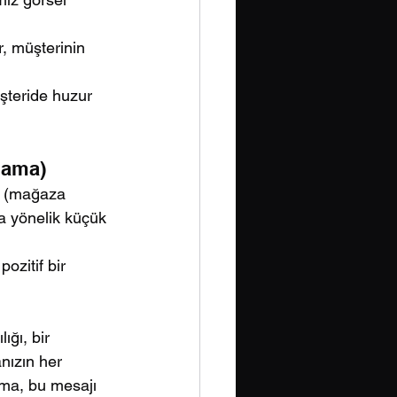
, müşterinin 
şteride huzur 
lama)
m (mağaza 
a yönelik küçük 
ozitif bir 
ığı, bir 
ızın her 
ama, bu mesajı 