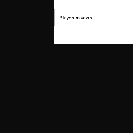
Bir yorum yazın...
Geleceğin Perakendesi:
Teknoloji Mağazaya Giriyor
(Phygital Deneyim)