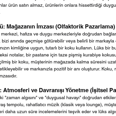
ar ürün satın almaz, ürünlerin onlara hissettirdiği duygul
.
: Mağazanın İmzası (Olfaktorik Pazarlama)
merkezi, hafıza ve duygu merkezleriyle doğrudan bağlantı
, bizi anında geçmişe götürebilir veya belirli bir markayla 
zın kimliğine uygun, tutarlı bir koku kullanın. Lüks bir but
ksi notalar, bir pastane için taze pişmiş kurabiye kokusu 
ilmiş bir koku, müşterinin mağazada kalma süresini uzatı
tikleyebilir ve markanızla pozitif bir anı oluşturur. Koku,
imzasıdır.
: Atmosferi ve Davranışı Yönetme (İşitsel P
i "zaman algısını" ve "duygusal havayı" doğrudan etkiler
vaş tempolu, rahatlatıcı müzik (klasik veya lounge), müşter
eri daha uzun süre incelemelerini teşvik eder ve lüks algıs