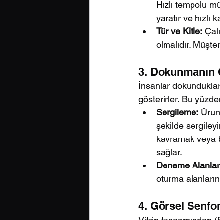
Hızlı tempolu müz
yaratır ve hızlı 
Tür ve Kitle:
 Çal
olmalıdır. Müşte
3. Dokunmanın C
İnsanlar dokundukları
gösterirler. Bu yüzde
Sergileme:
 Ürün
şekilde sergileyi
kavramak veya b
sağlar.
Deneme Alanları
oturma alanların
4. Görsel Senfo
Vitrin tasarımından (