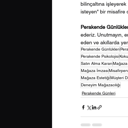
bilinçaltına işleyere
isteyen" bir misafire 
Perakende Günlükler
ederiz. Unutmayın, e
eden ve akıllarda ye
Perakende Günlükleri
Pera
Perakende Psikolojisi
Koku
Satın Alma Kararı
Mağaza 
Mağaza İmzası
Misafirperv
Mağaza Estetiği
Müşteri D
Deneyim Mağazacılığı
Perakende Günleri