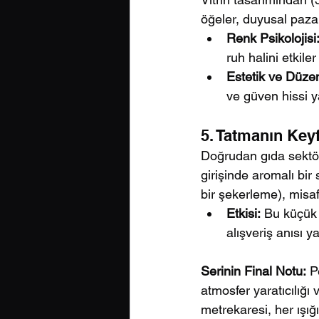
öğeler, duyusal paza
Renk Psikolojisi
ruh halini etkiler
Estetik ve Düze
ve güven hissi ya
5. Tatmanın Key
Doğrudan gıda sektö
girişinde aromalı bir
bir şekerleme), misafi
Etkisi:
 Bu küçük 
alışveriş anısı ya
Serinin Final Notu:
 P
atmosfer yaratıcılığı 
metrekaresi, her ışığ