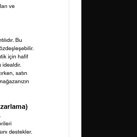
arı ve 
lıdır. Bu 
özdeşleşebilir.
ik için hafif 
idealdir.
rken, satın 
 mağazanızın 
azarlama)
.
ileri 
ını destekler. 