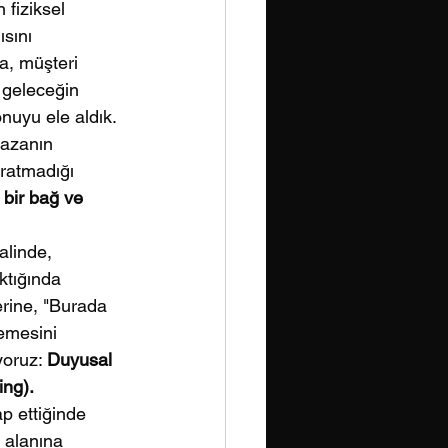
fiziksel 
sını 
a, müşteri 
 geleceğin 
nuyu ele aldık. 
azanın 
ratmadığı 
bir bağ ve 
alinde, 
tığında 
rine, "Burada 
demesini 
yoruz: 
Duyusal 
ng).
p ettiğinde 
 alanına 