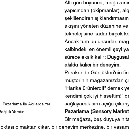
Altı gün boyunca, mağazanın 
yapısından (ekipmanlar), algı
şekillendiren ışıklandırmasın
akışını yöneten düzenine ve
teknolojisine kadar birçok ko
Ancak tüm bu unsurlar, mağ
kalbindeki en önemli şeyi ya
sürece eksik kalır: 
Duygusal 
akılda kalıcı bir deneyim.
Perakende Günlükleri'nin fin
müşterinin mağazanızdan çık
"Harika ürünlerdi!" demek ye
kendimi çok iyi hissettim!" 
sağlayacak sırrı açığa çıkarı
Pazarlama ile Akıllarda Yer 
Pazarlama (Sensory Marketi
ağlılık Yaratın
Bir mağaza, beş duyuya hita
 noktası olmaktan çıkar, bir deneyim merkezine, bir yaşam