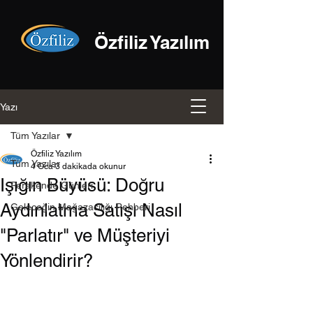
Özfiliz Yazılım
Yazı
Tüm Yazılar
Özfiliz Yazılım
Tüm Yazılar
4 Oca
3 dakikada okunur
Işığın Büyüsü: Doğru
Perakende Günleri
Aydınlatma Satışı Nasıl
Geleceğin Mağazacılığı Rehberi
"Parlatır" ve Müşteriyi
Yönlendirir?