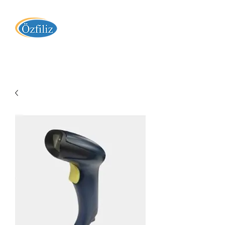
Özfiliz Yazılım