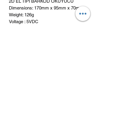
2D EL TİPİ BARKOD OKUYUCU
Dimensions: 170mm x 95mm x 70mm
Weight: 126g
Voltage : 5VDC
Current : 300mA (Opera�ng)
©2021, Özfiliz Yazılım Bilişim Teknolojileri Ltd.
Şti. tarafından kurulmuştur.