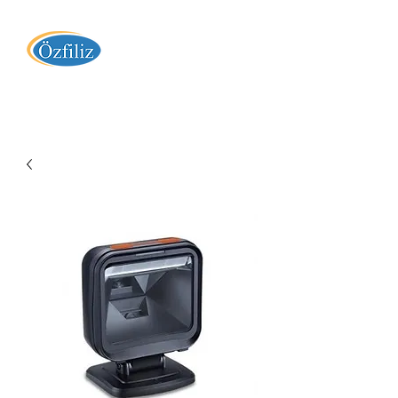
Özfiliz Yazılım