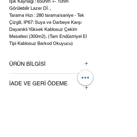
Işık Kaynağı : 650nm +- 10nm
Görülebilir Lazer Dİ. ,
Tarama Hızı : 280 tarama/saniye - Tek
Çizgili, IP67: Suya ve Darbeye Karşı
Dayanıklı Yüksek Kablosuz Çekim
Mesafesi (300m2), (Tam Endüstriyel El
Tipi Kablosuz Barkod Okuyucu)
ÜRÜN BİLGİSİ
Ben ürün bilgisiyim. Ürününüzle ilgili
İADE VE GERİ ÖDEME
beden, malzeme, bakım ve temizlik
talimatları gibi bilgileri eklemek için
KOŞULLARI
harika bir alanım. Aynı zamanda bu
ürünü özel kılan her şeyi ve
Ben İade ve Geri Ödeme Koşullarıyım.
müşterilerinizin bu üründen nasıl
GÖNDERİM BİLGİSİ
Müşterileriniz ürününüzden memnun
yararlanabileceğini anlatmak için
kalmadıkları durumda onlara ne
mükemmel bir fırsatım.
Ben gönderim koşullarıyım.
yapmaları gerektiğini anlatmak için
Sunduğunuz gönderim seçenekleri,
harika bir alanım. İade ve değişim