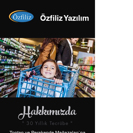
Özfiliz Yazılım
Hakkımızda
" 30 Yıllık Tecrübe "
Toptan ve Perakende Mağazaları`na