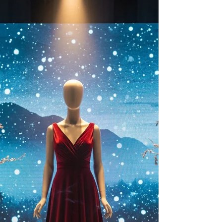
aynalardan QR kod entegrasyonuna, "Bitmeyen
Raf" (Endless Aisle) stratejisinden ısı haritaları ile
müşteri analitiğine kadar modern perakende
araçlarını ele alıyoruz. Teknolojiyi alışveriş
deneyimine entegre ederek e-ticaretle nasıl
rekabet edebileceğinizi Özfiliz Yazılım farkıyla
keşfedin.