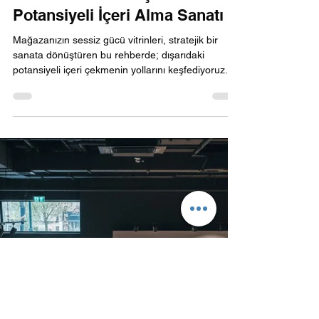
Özfiliz Yazılım
6 Oca
Vitrin Tasarımı: Dışarıdaki
Potansiyeli İçeri Alma Sanatı
Mağazanızın sessiz gücü vitrinleri, stratejik bir
sanata dönüştüren bu rehberde; dışarıdaki
potansiyeli içeri çekmenin yollarını keşfediyoruz.
Vitrinler sadece camdan bir bölme değil,
markanızın hikaye anlatan yüzüdür. Doğru
aydınlatma, odak noktası yönetimi ve dijital
entegrasyonla yoldan geçen her yabancıyı nasıl
sadık bir müşteriye dönüştürebileceğinizi adım
adım açıklıyoruz. Perakende dünyasında fark
yaratmak ve mağaza trafiğinizi artırmak için bu
ipuçları size rehberlik