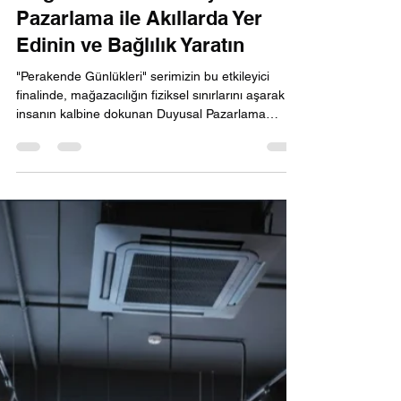
Mağazanın Ruhu: Duyusal
Pazarlama ile Akıllarda Yer
Edinin ve Bağlılık Yaratın
"Perakende Günlükleri" serimizin bu etkileyici
finalinde, mağazacılığın fiziksel sınırlarını aşarak
insanın kalbine dokunan Duyusal Pazarlama
(Sensory Marketing) dünyasına giriyoruz.
Mağazanızın sadece ürün satılan bir yer değil, beş
duyuya hitap eden bir "deneyim merkezi"
olmasının sırlarını paylaşıyoruz. Kokunun
hafızadaki gücünden müziğin zaman algısına
etkisine, dokunma dürtüsünün güven
yaratmasından görsel estetiğin büyüleyici
senfonisine kadar her detayı ele alıyoruz.