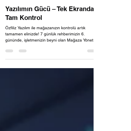
Özfiliz Yazılım
19 Oca
Yazılımın Gücü – Tek Ekrandan
Tam Kontrol
Özfiliz Yazılım ile mağazanızın kontrolü artık
tamamen elinizde! 7 günlük rehberimizin 6.
gününde, işletmenizin beyni olan Mağaza Yönetim
Yazılımı konusunu işliyoruz. Tek ekrandan anlık
stok takibi yapabilir, detaylı satış raporları alabilir
ve müşteri sadakatini artıracak kampanyalar
kurgulayabilirsiniz. Manuel hataları sıfırlayan e-
fatura ve terazi entegrasyonlarıyla zaman kazanın.
Doğru yazılım, sadece satış yapmanızı değil,
verilerle büyümenizi sağlar. Geleceğin mağazasın