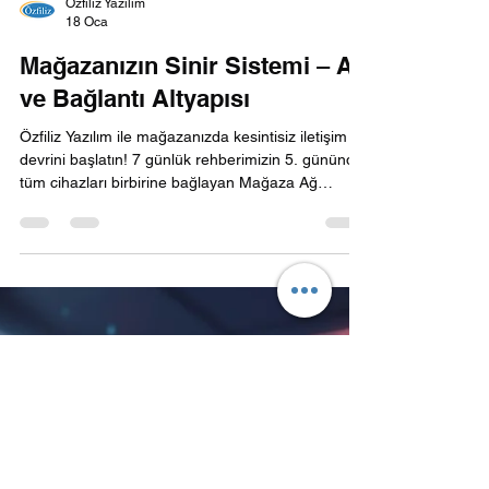
Özfiliz Yazılım
18 Oca
Mağazanızın Sinir Sistemi – Ağ
ve Bağlantı Altyapısı
Özfiliz Yazılım ile mağazanızda kesintisiz iletişim
devrini başlatın! 7 günlük rehberimizin 5. gününde,
tüm cihazları birbirine bağlayan Mağaza Ağ
Altyapısı ve sinir sistemini ele alıyoruz. Zayıf bir
bağlantı, en güçlü donanımı bile işlevsiz kılar.
Profesyonel kablolama, yüksek hızlı Access Point
çözümleri ve güvenli ağ yönetimi ile "sistem gitti"
sorunlarını tarihe gömün. Veri trafiğini optimize
ederek kasanızın ve deponuzun merkezle tam
senkronize çalışmasını sağlayın. Sağl